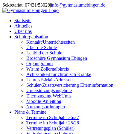
Skip
Sekretariat: 07431/53028
|
info@gymnasiumebingen.de
to
content
Startseite
Aktuelles
Über uns
Schulorganisation
Kontakt/Unterrichtszeiten
Über die Schule
Leitbild der Schule
Broschüre Gymnasium Ebingen
Organigramm
Wir im Zollernalbkreis
Achtsamkeit für chronisch Kranke
Lehrer-E-Mail-Adressen
Schüler-Zusatzversicherung Elterninformation
Unterstützungsangebote
Elternzugang WebUntis
Moodle-Anleitung
Nutzungsordnungen
Pläne & Termine
Termine im Schuljahr 26/27
Termine im Schuljahr 25/26
Vertretungsplan (Schüler)
Vertretungsplan (Lehrer)