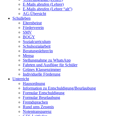
E-Mails abrufen (Lehrer)
E-Mails abrufen (Lehrer “alt”)
AG-Übersicht
Schulleben
Elternbeirat
Förderverein
SMV
BOGY
Sozialcurriculum
Schulsozialarbeit
Beratungslehrer/in
Mensa
Stellungnahme zu WhatsApp
Fahrten und Ausflüge für Schüler
Grünes Klassenzimmer
Individuelle Förderung
Unterricht
Hausordnung
Information zu Entschuldigung/Beurlaubung
Formular Entschuldigung
Formular Beurlaubung
Fremdsprachen
Rund ums Zeugnis
Notentransparenz