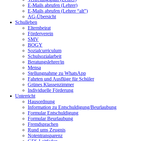
E-Mails abrufen (Lehrer)
E-Mails abrufen (Lehrer “alt”)
AG-Übersicht
Schulleben
Elternbeirat
Förderverein
SMV
BOGY
Sozialcurriculum
Schulsozialarbeit
Beratungslehrer/in
Mensa
Stellungnahme zu WhatsApp
Fahrten und Ausflüge für Schüler
Grünes Klassenzimmer
Individuelle Förderung
Unterricht
Hausordnung
Information zu Entschuldigung/Beurlaubung
Formular Entschuldigung
Formular Beurlaubung
Fremdsprachen
Rund ums Zeugnis
Notentransparenz