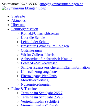
Skip
Sekretariat: 07431/53028
|
info@gymnasiumebingen.de
to
content
Startseite
Aktuelles
Über uns
Schulorganisation
Kontakt/Unterrichtszeiten
Über die Schule
Leitbild der Schule
Broschüre Gymnasium Ebingen
Organigramm
Wir im Zollernalbkreis
Achtsamkeit für chronisch Kranke
Lehrer-E-Mail-Adressen
Schüler-Zusatzversicherung Elterninformation
Unterstützungsangebote
Elternzugang WebUntis
Moodle-Anleitung
Nutzungsordnungen
Pläne & Termine
Termine im Schuljahr 26/27
Termine im Schuljahr 25/26
Vertretungsplan (Schüler)
Vertretungsplan (Lehrer)